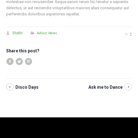
molestiae non recusandae. Itaque earum rerum hic tenetur a sapiente
delectus, ut aut reiciendis voluptatibus maiores alias consequatur aut
perferendis doloribus asperiores repellat.
Advice
News
Studio
,
2
Share this post?
Disco Days
Ask me to Dance